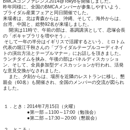
BMCAコンファレンス2014@Tokyoを開催しました。
昨年同様に、全国のBMCAメンバーが参集しやすいよう、
ブライダル産業フェアと同日開催でした。
来場者は、北は青森からは、沖縄、そして、海外からは、
台湾、中国と、総勢92名が来場しました。
開演は11時で、午前の部は、基調講演として、恋塚会長
の「ボキャブラリを増やそう」、
そして一年の半分はイギリスで活躍するという、ミロトム
代表の堀江千秋さんの「ブライダルテーブルコーディネイ
トの演出方法とテーブルマナー」にお話しを頂きました。
ランチタイムを挟み、午後の部はパネルディスカッショ
ン、そして、全員参加型ディスカッションが行われ、活発
な意見交換がなされました。
また、夕刻からは、場所を近隣のレストランに移し、懇
親会（60名）も開催され、全国のメンバーの交流が図られ
ました。
１．とき：2014年7月15日（火曜）
●第一部→1100～17:00（勉強会）
●第二部→17:30～20:00（懇親会）
２．ところ：