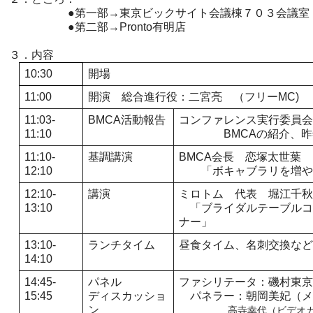
●第一部→東京ビックサイト会議棟７０３会議室
●第二部→Pronto有明店
３．内容
10:30
開場
11:00
開演
総合進行役：二宮亮 （フリーMC)
11:03-
BMCA活動報告
コンファレンス実行委員会
11:10
BMCAの紹介、昨年
11:10-
基調講演
BMCA会長 恋塚太世葉
12:10
「ボキャブラリを増や
12:10-
講演
ミロトム 代表 堀江千秋
13:10
「ブライダルテーブルコ
ナー」
13:10-
ランチタイム
昼食タイム、名刺交換など
14:10
14:45-
パネル
ファシリテータ：磯村東京
15:45
ディスカッショ
パネラー：朝岡美妃（メ
ン
高寺幸代（ビデオカメ