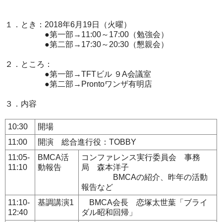
１．とき：2018年6月19日（火曜）
●第一部→11:00～17:00（勉強会）
●第二部→17:30～20:30（懇親会）
２．ところ：
●第一部→TFTビル ９A会議室
●第二部→Prontoワンザ有明店
３．内容
10:30
開場
11:00
開演 総合進行役：TOBBY
11:05-
BMCA活
コンファレンス実行委員会 事務
11:10
動報告
局 森本洋子
BMCAの紹介、昨年の活動
報告など
11:10-
基調講演1
BMCA会長 恋塚太世葉「ブライ
12:40
ダル昭和回帰」