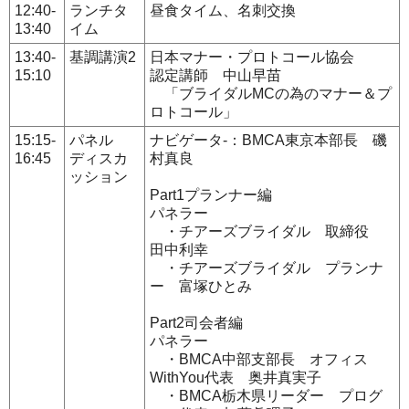
12:40-
ランチタ
昼食タイム、名刺交換
13:40
イム
13:40-
基調講演2
日本マナー・プロトコール協会
15:10
認定講師 中山早苗
「ブライダルMCの為のマナー＆プ
ロトコール」
15:15-
パネル
ナビゲータ-：BMCA東京本部長 磯
16:45
ディスカ
村真良
ッション
Part1プランナー編
パネラー
・チアーズブライダル 取締役
田中利幸
・チアーズブライダル プランナ
ー 富塚ひとみ
Part2司会者編
パネラー
・BMCA中部支部長 オフィス
WithYou代表 奥井真実子
・BMCA栃木県リーダー プログ