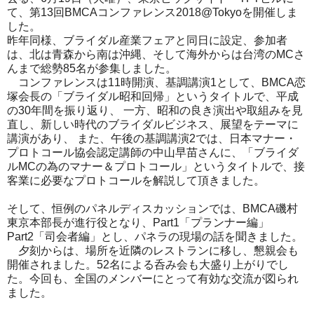
て、第13回BMCAコンファレンス2018@Tokyoを開催しま
した。
昨年同様、ブライダル産業フェアと同日に設定、参加者
は、北は青森から南は沖縄、そして海外からは台湾のMCさ
んまで総勢85名が参集しました。
コンファレンスは11時開演、基調講演1として、BMCA恋
塚会長の「ブライダル昭和回帰」というタイトルで、平成
の30年間を振り返り、 一方、昭和の良き演出や取組みを見
直し、新しい時代のブライダルビジネス、展望をテーマに
講演があり、 また、午後の基調講演2では、日本マナー・
プロトコール協会認定講師の中山早苗さんに、「ブライダ
ルMCの為のマナー＆プロトコール」というタイトルで、接
客業に必要なプロトコールを解説して頂きました。
そして、恒例のパネルディスカッションでは、BMCA磯村
東京本部長が進行役となり、Part1「プランナー編」
Part2「司会者編」とし、パネラの現場の話を聞きました。
夕刻からは、場所を近隣のレストランに移し、懇親会も
開催されました。52名による呑み会も大盛り上がりでし
た。今回も、全国のメンバーにとって有効な交流が図られ
ました。